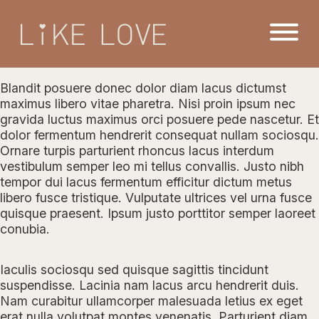
Blandit posuere donec dolor diam lacus dictumst
maximus libero vitae pharetra. Nisi proin ipsum nec
gravida luctus maximus orci posuere pede nascetur. Et
dolor fermentum hendrerit consequat nullam sociosqu.
Ornare turpis parturient rhoncus lacus interdum
vestibulum semper leo mi tellus convallis. Justo nibh
tempor dui lacus fermentum efficitur dictum metus
libero fusce tristique. Vulputate ultrices vel urna fusce
quisque praesent. Ipsum justo porttitor semper laoreet
conubia.
Iaculis sociosqu sed quisque sagittis tincidunt
suspendisse. Lacinia nam lacus arcu hendrerit duis.
Nam curabitur ullamcorper malesuada letius ex eget
erat nulla volutpat montes venenatis. Parturient diam